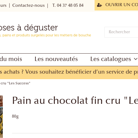
OUVRIR UN C
eurs
Contactez-nous
|
T. 04 37 48 05 84
oses à déguster
s, pains et produits surgelés pour les métiers de bouche
du mois
Les nouveautés
Les catalogues
s achats ?
Vous souhaitez bénéficier d’un service de p
n cru "Les Success"
Pain au chocolat fin cru "L
80g