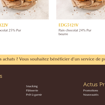
122V
EDG5121V
ocolat 25% Pur
Pain chocolat 24% Pur
beurre
s achats ?
Vous souhaitez bénéficier d’un service de p
s
Actus Pr
Snacking
Pâtisserie
Promotions
Prêt à garnir
Nouveautés