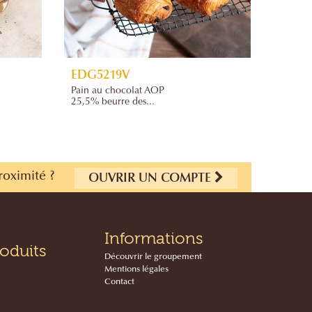
EDG5219V
EDG5
Pain au chocolat AOP
Pain au
25,5% beurre des...
beurre f
roximité ?
OUVRIR UN COMPTE
Informations
oduits
Découvrir le groupement
Mentions légales
Contact