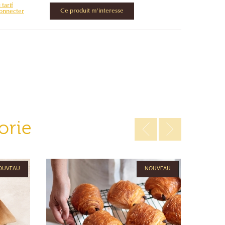
tarif
Ce produit m'interesse
connecter
orie
OUVEAU
NOUVEAU