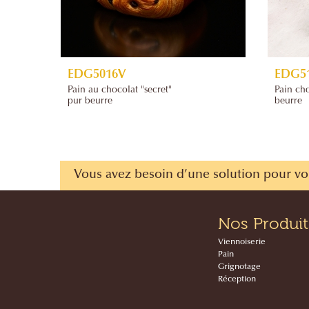
EDG5016V
EDG5
Pain au chocolat "secret"
Pain ch
pur beurre
beurre
Vous avez besoin d’une solution pour vo
Nos Produit
Viennoiserie
Pain
Grignotage
Réception