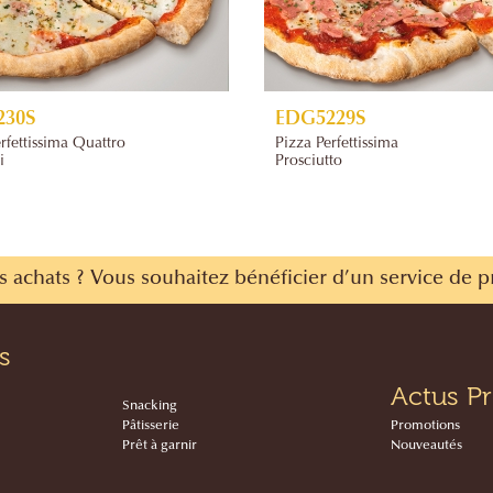
230S
EDG5229S
rfettissima Quattro
Pizza Perfettissima
i
Prosciutto
s achats ?
Vous souhaitez bénéficier d’un service de p
s
Actus Pr
Snacking
Pâtisserie
Promotions
Prêt à garnir
Nouveautés