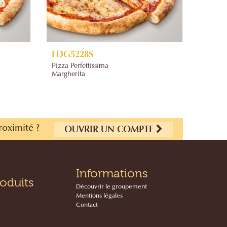
EDG5228S
EDG5
Pizza Perfettissima
Pizza P
Margherita
Pomod
roximité ?
OUVRIR UN COMPTE
Informations
oduits
Découvrir le groupement
Mentions légales
Contact