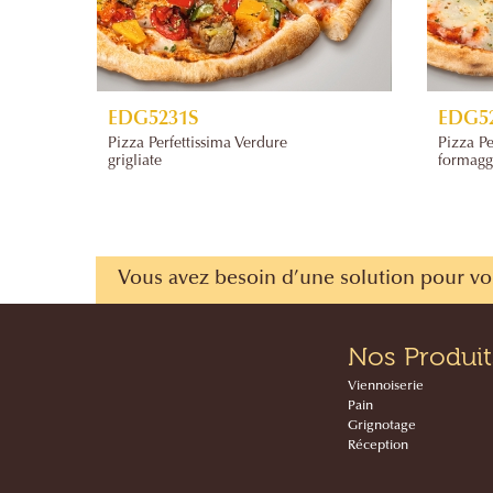
EDG5231S
EDG5
Pizza Perfettissima Verdure
Pizza Pe
grigliate
formagg
Vous avez besoin d’une solution pour vo
Nos Produit
Viennoiserie
Pain
Grignotage
Réception