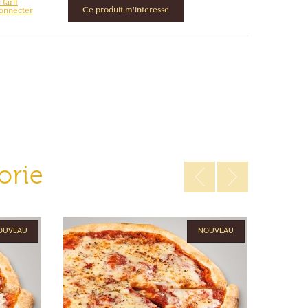
tarif
Ce produit m'interesse
connecter
orie
OUVEAU
NOUVEAU