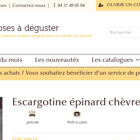
OUVRIR UN C
eurs
Contactez-nous
|
T. 04 37 48 05 84
oses à déguster
s, pains et produits surgelés pour les métiers de bouche
du mois
Les nouveautés
Les catalogues
s achats ?
Vous souhaitez bénéficier d’un service de p
Escargotine épinard chèvr
précuit
Prêt à cuire